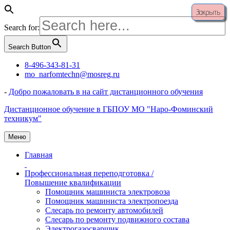
Закрыть
Search for:
Search Button
Перейти
8-496-343-81-31
к
mo_narfomtechn@mosreg.ru
содержимому
-
Добро пожаловать в на сайт дистанционного обучения
Дистанционное обучение в ГБПОУ МО "Наро-Фоминский
техникум"
Меню
Главная
Профессиональная переподготовка /
Повышение квалификации
Помощник машиниста электровоза
Помощник машиниста электропоезда
Слесарь по ремонту автомобилей
Слесарь по ремонту подвижного состава
Электрогазосварщик