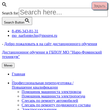
Закрыть
Search for:
Search Button
Перейти
8-496-343-81-31
к
mo_narfomtechn@mosreg.ru
содержимому
-
Добро пожаловать в на сайт дистанционного обучения
Дистанционное обучение в ГБПОУ МО "Наро-Фоминский
техникум"
Меню
Главная
Профессиональная переподготовка /
Повышение квалификации
Помощник машиниста электровоза
Помощник машиниста электропоезда
Слесарь по ремонту автомобилей
Слесарь по ремонту подвижного состава
Электрогазосварщик