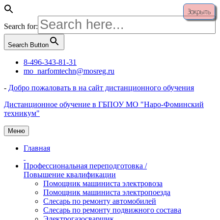
Закрыть
Search for:
Search Button
Перейти
8-496-343-81-31
к
mo_narfomtechn@mosreg.ru
содержимому
-
Добро пожаловать в на сайт дистанционного обучения
Дистанционное обучение в ГБПОУ МО "Наро-Фоминский
техникум"
Меню
Главная
Профессиональная переподготовка /
Повышение квалификации
Помощник машиниста электровоза
Помощник машиниста электропоезда
Слесарь по ремонту автомобилей
Слесарь по ремонту подвижного состава
Электрогазосварщик