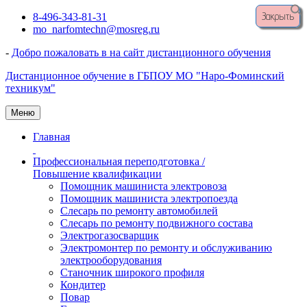
Закрыть
Перейти
8-496-343-81-31
к
mo_narfomtechn@mosreg.ru
содержимому
-
Добро пожаловать в на сайт дистанционного обучения
Дистанционное обучение в ГБПОУ МО "Наро-Фоминский
техникум"
Меню
Главная
Профессиональная переподготовка /
Повышение квалификации
Помощник машиниста электровоза
Помощник машиниста электропоезда
Слесарь по ремонту автомобилей
Слесарь по ремонту подвижного состава
Электрогазосварщик
Электромонтер по ремонту и обслуживанию
электрооборудования
Станочник широкого профиля
Кондитер
Повар