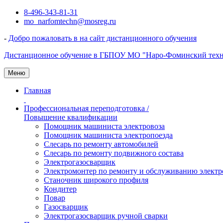
Перейти
8-496-343-81-31
к
mo_narfomtechn@mosreg.ru
содержимому
-
Добро пожаловать в на сайт дистанционного обучения
Дистанционное обучение в ГБПОУ МО "Наро-Фоминский тех
Меню
Главная
Профессиональная переподготовка /
Повышение квалификации
Помощник машиниста электровоза
Помощник машиниста электропоезда
Слесарь по ремонту автомобилей
Слесарь по ремонту подвижного состава
Электрогазосварщик
Электромонтер по ремонту и обслуживанию электр
Станочник широкого профиля
Кондитер
Повар
Газосварщик
Электрогазосварщик ручной сварки