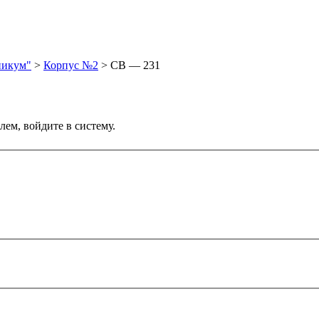
никум"
>
Корпус №2
>
СВ — 231
лем, войдите в систему.