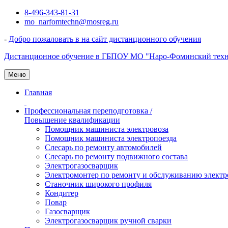
Перейти
8-496-343-81-31
к
mo_narfomtechn@mosreg.ru
содержимому
-
Добро пожаловать в на сайт дистанционного обучения
Дистанционное обучение в ГБПОУ МО "Наро-Фоминский тех
Меню
Главная
Профессиональная переподготовка /
Повышение квалификации
Помощник машиниста электровоза
Помощник машиниста электропоезда
Слесарь по ремонту автомобилей
Слесарь по ремонту подвижного состава
Электрогазосварщик
Электромонтер по ремонту и обслуживанию электр
Станочник широкого профиля
Кондитер
Повар
Газосварщик
Электрогазосварщик ручной сварки