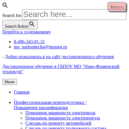
Закрыть
Search for:
Search Button
Перейти к содержимому
8-496-343-81-31
mo_narfomtechn@mosreg.ru
-
Добро пожаловать в на сайт дистанционного обучения
Дистанционное обучение в ГБПОУ МО "Наро-Фоминский
техникум"
Меню
Главная
Профессиональная переподготовка /
Повышение квалификации
Помощник машиниста электровоза
Помощник машиниста электропоезда
Слесарь по ремонту автомобилей
Слесарь по ремонту подвижного состава