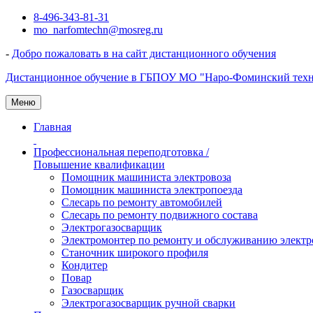
Перейти
8-496-343-81-31
к
mo_narfomtechn@mosreg.ru
содержимому
-
Добро пожаловать в на сайт дистанционного обучения
Дистанционное обучение в ГБПОУ МО "Наро-Фоминский тех
Меню
Главная
Профессиональная переподготовка /
Повышение квалификации
Помощник машиниста электровоза
Помощник машиниста электропоезда
Слесарь по ремонту автомобилей
Слесарь по ремонту подвижного состава
Электрогазосварщик
Электромонтер по ремонту и обслуживанию электр
Станочник широкого профиля
Кондитер
Повар
Газосварщик
Электрогазосварщик ручной сварки