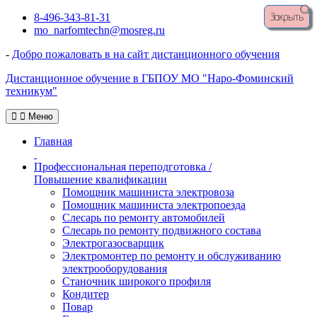
Закрыть
Перейти
8-496-343-81-31
к
mo_narfomtechn@mosreg.ru
содержимому
-
Добро пожаловать в на сайт дистанционного обучения
Дистанционное обучение в ГБПОУ МО "Наро-Фоминский
техникум"
Меню
Главная
Профессиональная переподготовка /
Повышение квалификации
Помощник машиниста электровоза
Помощник машиниста электропоезда
Слесарь по ремонту автомобилей
Слесарь по ремонту подвижного состава
Электрогазосварщик
Электромонтер по ремонту и обслуживанию
электрооборудования
Станочник широкого профиля
Кондитер
Повар