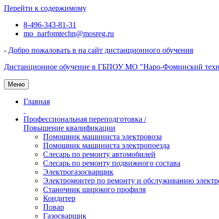
Перейти к содержимому
8-496-343-81-31
mo_narfomtechn@mosreg.ru
-
Добро пожаловать в на сайт дистанционного обучения
Дистанционное обучение в ГБПОУ МО "Наро-Фоминский тех
Меню
Главная
Профессиональная переподготовка /
Повышение квалификации
Помощник машиниста электровоза
Помощник машиниста электропоезда
Слесарь по ремонту автомобилей
Слесарь по ремонту подвижного состава
Электрогазосварщик
Электромонтер по ремонту и обслуживанию электр
Станочник широкого профиля
Кондитер
Повар
Газосварщик