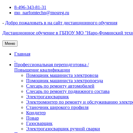
Перейти
8-496-343-81-31
к
mo_narfomtechn@mosreg.ru
содержимому
-
Добро пожаловать в на сайт дистанционного обучения
Дистанционное обучение в ГБПОУ МО "Наро-Фоминский тех
Меню
Главная
Профессиональная переподготовка /
Повышение квалификации
Помощник машиниста электровоза
Помощник машиниста электропоезда
Слесарь по ремонту автомобилей
Слесарь по ремонту подвижного состава
Электрогазосварщик
Электромонтер по ремонту и обслуживанию электр
Станочник широкого профиля
Кондитер
Повар
Газосварщик
Электрогазосварщик ручной сварки