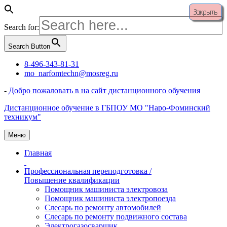
Закрыть
Search for:
Search Button
Перейти
8-496-343-81-31
к
mo_narfomtechn@mosreg.ru
содержимому
-
Добро пожаловать в на сайт дистанционного обучения
Дистанционное обучение в ГБПОУ МО "Наро-Фоминский
техникум"
Меню
Главная
Профессиональная переподготовка /
Повышение квалификации
Помощник машиниста электровоза
Помощник машиниста электропоезда
Слесарь по ремонту автомобилей
Слесарь по ремонту подвижного состава
Электрогазосварщик