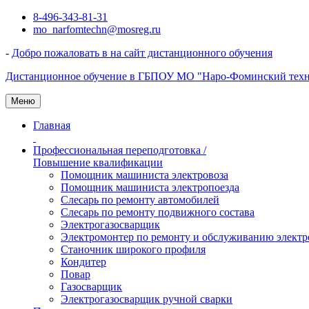
Перейти
8-496-343-81-31
к
mo_narfomtechn@mosreg.ru
содержимому
-
Добро пожаловать в на сайт дистанционного обучения
Дистанционное обучение в ГБПОУ МО "Наро-Фоминский тех
Меню
Главная
Профессиональная переподготовка /
Повышение квалификации
Помощник машиниста электровоза
Помощник машиниста электропоезда
Слесарь по ремонту автомобилей
Слесарь по ремонту подвижного состава
Электрогазосварщик
Электромонтер по ремонту и обслуживанию электр
Станочник широкого профиля
Кондитер
Повар
Газосварщик
Электрогазосварщик ручной сварки