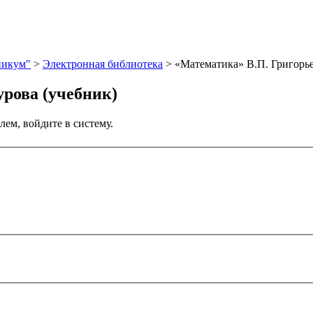
никум"
>
Электронная библиотека
>
«Математика» В.П. Григорье
урова (учебник)
лем, войдите в систему.